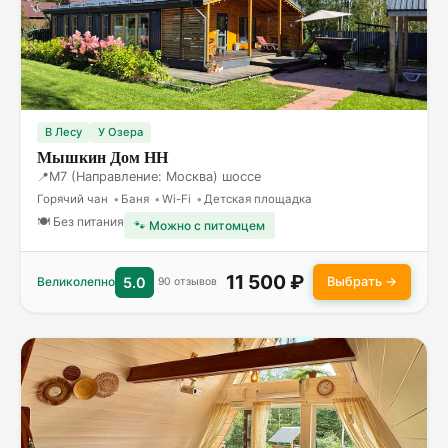
В Лесу
У Озера
Мышкин Дом НН
М7 (Направление: Москва) шоссе
Горячий чан
Баня
Wi-Fi
Детская площадка
🍽 Без питания
🐾 Можно с питомцем
11 500 ₽
Выбрать →
Великолепно
5.0
90 отзывов