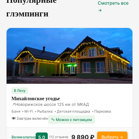
Смотреть все
глэмпинги
→
В Лесу
Михайловское угодье
Новорижское шоссе 125 км от МКАД
Баня
Wi-Fi
Рыбалка
Детская площадка
Парковка
🍽 Завтрак включён
🐾 Можно с питомцем
9 890 ₽
Выбрать →
Великолепно
5.0
112 отзывов