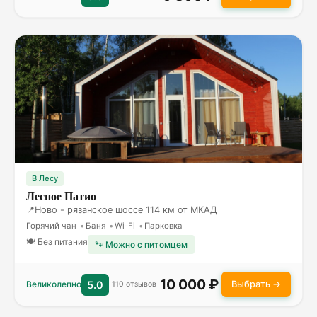
В Лесу
Лесное Патио
Ново - рязанское шоссе 114 км от МКАД
Горячий чан
Баня
Wi-Fi
Парковка
🍽 Без питания
🐾 Можно с питомцем
10 000 ₽
Выбрать →
Великолепно
5.0
110 отзывов