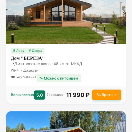
В Лесу
У Озера
Дом "БЕРЁЗА"
Дмитровское шоссе 48 км от МКАД
Wi-Fi
Джакузи
🍽 Без питания
🐾 Можно с питомцем
11 990 ₽
Выбрать →
Великолепно
5.0
91 отзывов