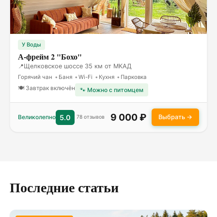
У Воды
А-фрейм 2 "Бохо"
Щелковское шоссе 35 км от МКАД
Горячий чан
Баня
Wi-Fi
Кухня
Парковка
🍽 Завтрак включён
🐾 Можно с питомцем
9 000 ₽
Выбрать →
Великолепно
5.0
78 отзывов
Последние статьи