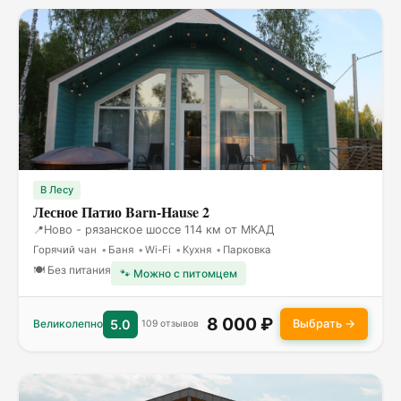
В Лесу
Лесное Патио Barn-Hause 2
Ново - рязанское шоссе 114 км от МКАД
Горячий чан
Баня
Wi-Fi
Кухня
Парковка
🍽 Без питания
🐾 Можно с питомцем
8 000 ₽
Выбрать →
Великолепно
5.0
109 отзывов