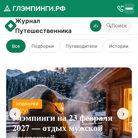
Журнал
◆
🔍
Поиск
✍
Путешественника
Все
Подборки
Путеводители
Истории
ПОДБОРКИ
‹
›
Глэмпинги на 23 февраля
2027 — отдых мужской
компанией