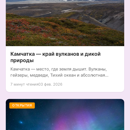
Камчатка — край вулканов и дикой
природы
Камчатка — место, где земля дышит. Вулканы,
гейзеры, медведи, Тихий океан и абсолютная
дикость. Иммерсивная история о...
7 минут чтения
03 фев. 2026
ОТКРЫТИЯ